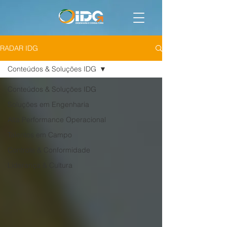
RADAR IDG
Conteúdos & Soluções IDG
Conteúdos & Soluções IDG
Soluções em Engenharia
Alta Performance Operacional
Talentos em Campo
Controle & Conformidade
Liderança & Cultura