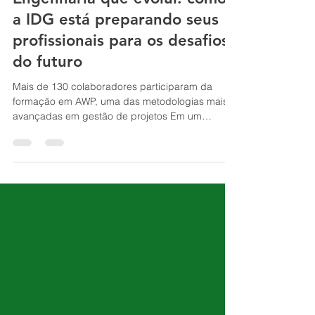
Engenharia que evolui: como
a IDG está preparando seus
profissionais para os desafios
do futuro
Mais de 130 colaboradores participaram da
formação em AWP, uma das metodologias mais
avançadas em gestão de projetos Em um
cenário onde prazos mais curtos, maior
previsibilidade e eficiência operacional se tornam
cada vez mais críticos, evoluir a forma de
planejar e executar projetos deixou de ser um
diferencial, passou a ser uma necessidade. É
nesse contexto que a IDG Engenharia deu mais
um passo consistente em sua jornada de
evolução: a capacitação de mais de 130
colaborado