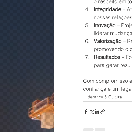
o respeito em t
Integridade
 – A
nossas relações
Inovação
 – Proj
liderar mudança
Valorização
 – R
promovendo o cr
Resultados
 – F
para gerar resu
Com compromisso e r
confiança e um lega
Liderança & Cultura