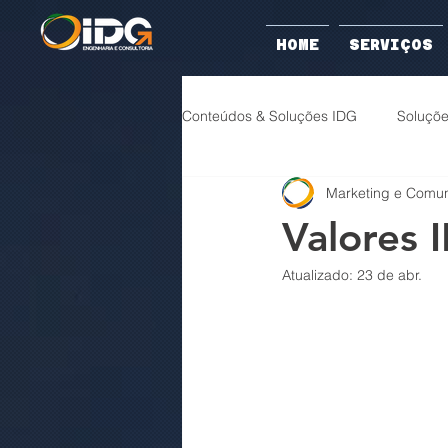
HOME
SERVIÇOS
Conteúdos & Soluções IDG
Soluçõ
Marketing e Comu
Controle & Conformidade
Lid
Valores 
Atualizado:
23 de abr.