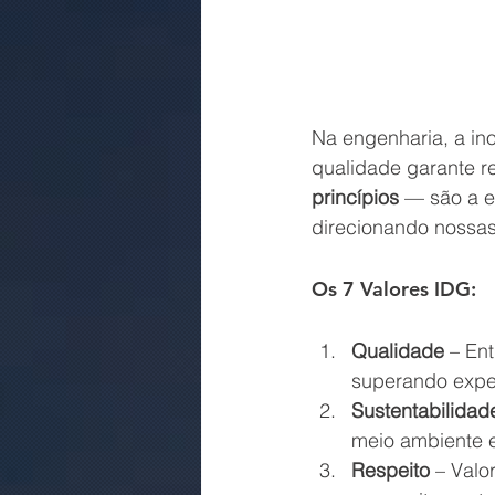
Na engenharia, a ino
qualidade garante r
princípios
 — são a e
direcionando nossas
Os 7 Valores IDG:
Qualidade
 – En
superando expec
Sustentabilidad
meio ambiente 
Respeito
 – Valo