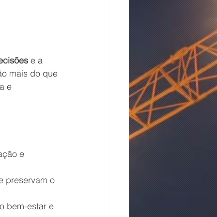
ecisões
 e a 
ão mais do que 
a e 
ação e 
e preservam o 
o bem-estar e 