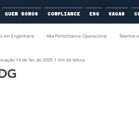
QUEM SOMOS
COMPLIANCE
ESG
VAGAS
C
es em Engenharia
Alta Performance Operacional
Talentos
nicação
14 de fev. de 2025
1 min de leitura
erança & Cultura
IDG