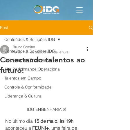
Post
Conteúdos & Soluções IDG
Bruno Semino
Conteúdos & Soluções IDG
19 de mai. de 2025
2 min de leitura
Conectando talentos ao
Soluções em Engenharia
futuro!
Alta Performance Operacional
Talentos em Campo
Controle & Conformidade
Liderança & Cultura
IDG ENGENHARIA ®
No último dia 
15 de maio, às 19h
, 
aconteceu a 
FEUNI+
, uma feira de 